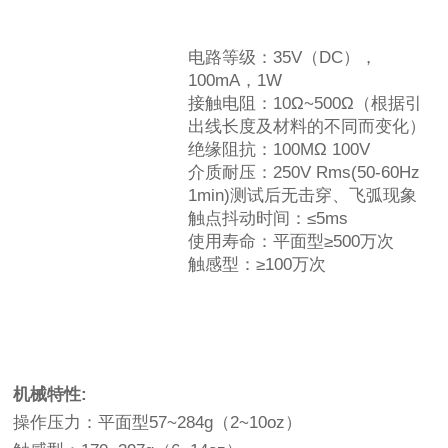
电路等级：35V（DC），
100mA，1W
接触电阻：10Ω~500Ω（根据引
出线长度及材料的不同而变化）
绝缘阻抗：100MΩ 100V
介质耐压：250V Rms(50-60Hz
1min)测试后无击穿、飞弧现象
触点抖动时间：≤5ms
使用寿命：平面型≥500万次
触感型：≥100万次
机械特性:
操作压力：平面型57~284g（2~10oz）